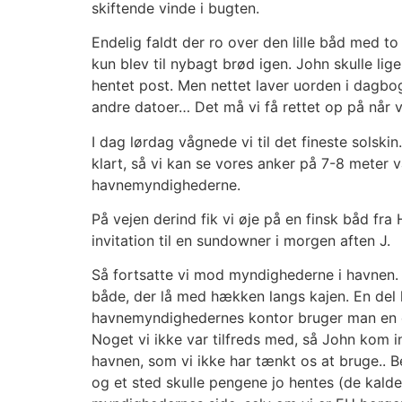
skiftende vinde i bugten.
Endelig faldt der ro over den lille båd med to
kun blev til nybagt brød igen. John skulle li
hentet post. Men nettet laver uorden i dagbog
andre datoer… Det må vi få rettet op på når vi
I dag lørdag vågnede vi til det fineste solski
klart, så vi kan se vores anker på 7-8 meter v
havnemyndighederne.
På vejen derind fik vi øje på en finsk båd fr
invitation til en sundowner i morgen aften J.
Så fortsatte vi mod myndighederne i havnen.
både, der lå med hækken langs kajen. En del
havnemyndighedernes kontor bruger man en com
Noget vi ikke var tilfreds med, så John kom ind
havnen, som vi ikke har tænkt os at bruge.. Beg
og et sted skulle pengene jo hentes (de kalde