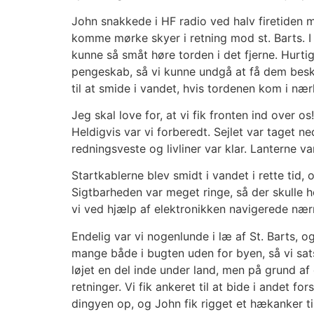
John snakkede i HF radio ved halv firetiden 
komme mørke skyer i retning mod st. Barts. I
kunne så småt høre torden i det fjerne. Hurti
pengeskab, så vi kunne undgå at få dem beskad
til at smide i vandet, hvis tordenen kom i næ
Jeg skal love for, at vi fik fronten ind over o
Heldigvis var vi forberedt. Sejlet var taget ne
redningsveste og livliner var klar. Lanterne v
Startkablerne blev smidt i vandet i rette tid
Sigtbarheden var meget ringe, så der skulle h
vi ved hjælp af elektronikken navigerede nærm
Endelig var vi nogenlunde i læ af St. Barts, 
mange både i bugten uden for byen, så vi satse
løjet en del inde under land, men på grund af 
retninger. Vi fik ankeret til at bide i andet 
dingyen op, og John fik rigget et hækanker ti