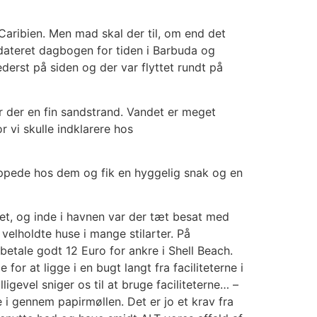
 Caribien. Men mad skal der til, om end det
pdateret dagbogen for tiden i Barbuda og
derst på siden og der var flyttet rundt på
 er der en fin sandstrand. Vandet er meget
r vi skulle indklarere hos
toppede hos dem og fik en hyggelig snak og en
t, og inde i havnen var der tæt besat med
elholdte huse i mange stilarter. På
etale godt 12 Euro for ankre i Shell Beach.
or at ligge i en bugt langt fra faciliteterne i
ligevel sniger os til at bruge faciliteterne… –
 i gennem papirmøllen. Det er jo et krav fra