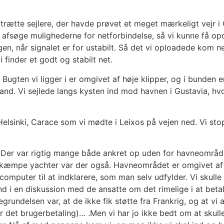
 trætte sejlere, der havde prøvet et meget mærkeligt vejr i
ge afsøge mulighederne for netforbindelse, så vi kunne få o
en, når signalet er for ustabilt. Så det vi oploadede kom ne
 finder et godt og stabilt net.
n. Bugten vi ligger i er omgivet af høje klipper, og i bunden
and. Vi sejlede langs kysten ind mod havnen i Gustavia, hvo
a Helsinki, Carace som vi mødte i Leixos på vejen ned. Vi s
 Der var rigtig mange både ankret op uden for havneområde
 kæmpe yachter var der også. Havneområdet er omgivet af v
puter til at indklarere, som man selv udfylder. Vi skulle b
 i en diskussion med de ansatte om det rimelige i at betale f
rundelsen var, at de ikke fik støtte fra Frankrig, og at vi al
r det brugerbetaling)… .Men vi har jo ikke bedt om at skulle