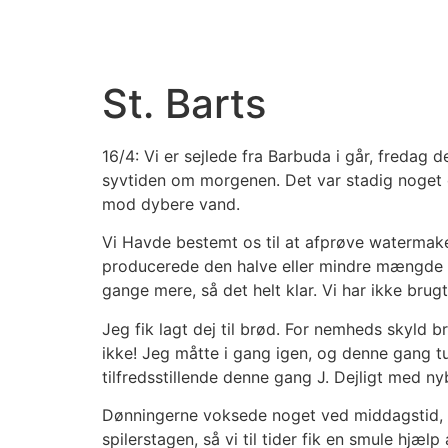
Videre
til
indhold
St. Barts
16/4: Vi er sejlede fra Barbuda i går, fredag d
syvtiden om morgenen. Det var stadig noget o
mod dybere vand.
Vi Havde bestemt os til at afprøve watermaker
producerede den halve eller mindre mængde fe
gange mere, så det helt klar. Vi har ikke bru
Jeg fik lagt dej til brød. For nemheds skyld
ikke! Jeg måtte i gang igen, og denne gang t
tilfredsstillende denne gang J. Dejligt med n
Dønningerne voksede noget ved middagstid, m
spilerstagen, så vi til tider fik en smule hjæl