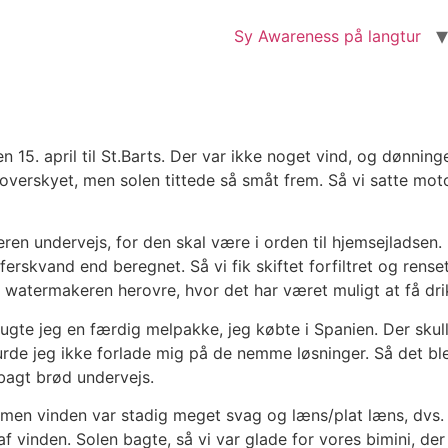
Sy Awareness på langtur
en 15. april til St.Barts. Der var ikke noget vind, og dønnin
verskyet, men solen tittede så småt frem. Så vi satte motor
en undervejs, for den skal være i orden til hjemsejladsen.
rskvand end beregnet. Så vi fik skiftet forfiltret og rense
gt watermakeren herovre, hvor det har været muligt at få dr
 brugte jeg en færdig melpakke, jeg købte i Spanien. Der s
urde jeg ikke forlade mig på de nemme løsninger. Så det b
ybagt brød undervejs.
en vinden var stadig meget svag og læns/plat læns, dvs. b
p af vinden. Solen bagte, så vi var glade for vores bimini, de