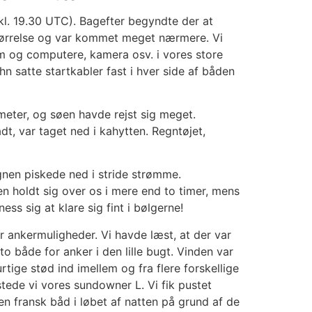
kl. 19.30 UTC). Bagefter begyndte der at
 størrelse og var kommet meget nærmere. Vi
em og computere, kamera osv. i vores store
n satte startkabler fast i hver side af båden
ndmeter, og søen havde rejst sig meget.
ådt, var taget ned i kahytten. Regntøjet,
egnen piskede ned i stride strømme.
en holdt sig over os i mere end to timer, mens
s sig at klare sig fint i bølgerne!
r ankermuligheder. Vi havde læst, at der var
to både for anker i den lille bugt. Vinden var
rtige stød ind imellem og fra flere forskellige
stede vi vores sundowner L. Vi fik pustet
en fransk båd i løbet af natten på grund af de