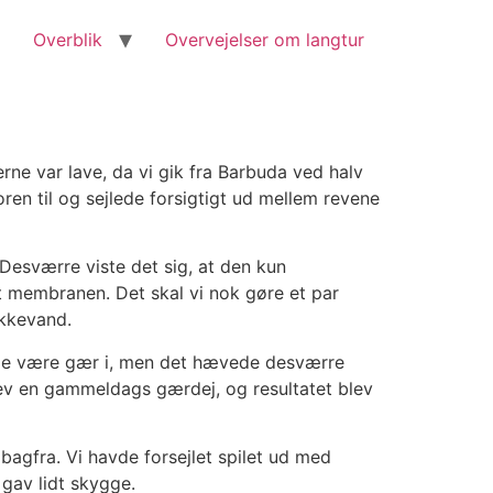
Overblik
Overvejelser om langtur
gerne var lave, da vi gik fra Barbuda ved halv
en til og sejlede forsigtigt ud mellem revene
 Desværre viste det sig, at den kun
t membranen. Det skal vi nok gøre et par
ikkevand.
kulle være gær i, men det hævede desværre
lev en gammeldags gærdej, og resultatet blev
agfra. Vi havde forsejlet spilet ud med
r gav lidt skygge.