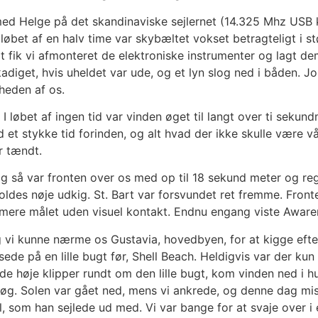
med Helge på det skandinaviske sejlernet (14.325 Mhz USB 
 løbet af en halv time var skybæltet vokset betragteligt i
gt fik vi afmonteret de elektroniske instrumenter og lagt d
iget, hvis uheldet var ude, og et lyn slog ned i båden. Joh
rheden af os.
s! I løbet af ingen tid var vinden øget til langt over ti seku
d et stykke tid forinden, og alt hvad der ikke skulle være v
ar tændt.
, og så var fronten over os med op til 18 sekund meter og r
oldes nøje udkig. St. Bart var forsvundet ret fremme. Front
ere målet uden visuel kontakt. Endnu engang viste Awarenes
og vi kunne nærme os Gustavia, hovedbyen, for at kigge efte
de på en lille bugt før, Shell Beach. Heldigvis var der kun 
de høje klipper rundt om den lille bugt, kom vinden ned i hu
forsøg. Solen var gået ned, mens vi ankrede, og denne dag mi
l, som han sejlede ud med. Vi var bange for at svaje over i 