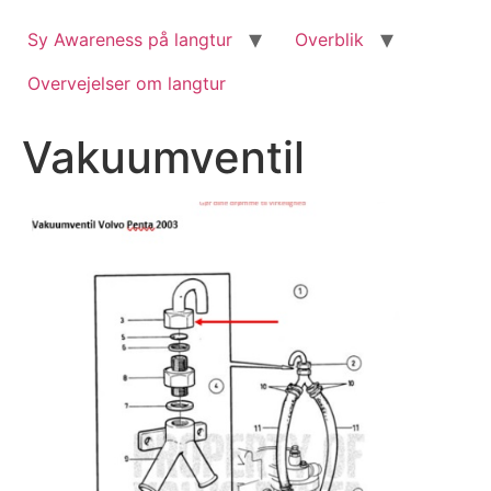
Videre
til
Sy Awareness på langtur
Overblik
indhold
Overvejelser om langtur
Vakuumventil